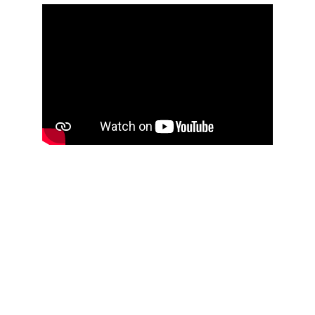
Telefone 11 94752 0208
Localização
Praça José Giudice, 4   Tatuapé - Ao lado do 